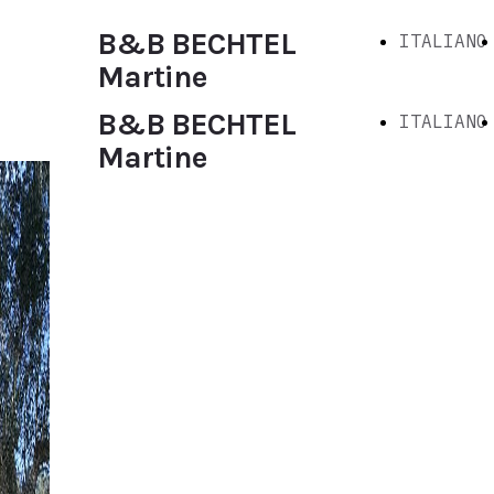
B&B BECHTEL
ITALIANO
Martine
B&B BECHTEL
ITALIANO
Martine
Bed & Breakfast a
Trepuzzi
Produttori d'olio
d'oliva, casa in mezzo ad
un oliveto di 3 ettari.
Disponiamo di 3 camere,
ciascuna con bagni in