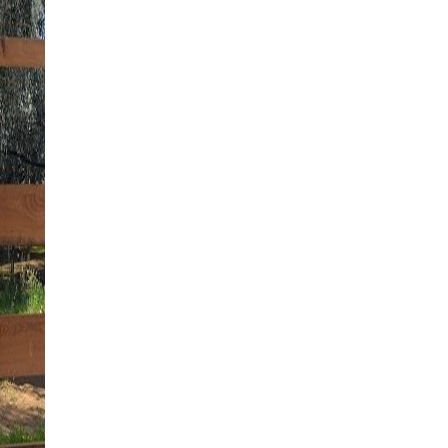
camera, per 8 persone in
un'oasi di pace.
Siamo una piccola
famiglia francese e il
nostro B&B è nato dal
nostro amore per la vita
semplice in armonia con
la natura.
Il nostro desiderio è di
condividere con voi
questa magica atmosfera
vivendo in un luogo
incontaminato tra ulivi